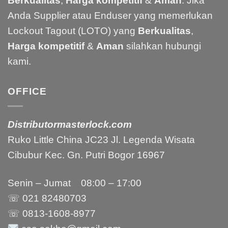
Berkualitas
,
Harga kompetitif
&
Aman
. Jika
Anda Supplier atau Enduser yang memerlukan
Lockout Tagout (LOTO) yang
Berkualitas
,
Harga kompetitif
&
Aman
silahkan hubungi
kami.
OFFICE
Distributormasterlock.com
Ruko Little China JC23 Jl. Legenda Wisata
Cibubur Kec. Gn. Putri Bogor 16967
Senin – Jumat 08:00 – 17:00
☏ 021
82480703
☏ 0813-1608-8977