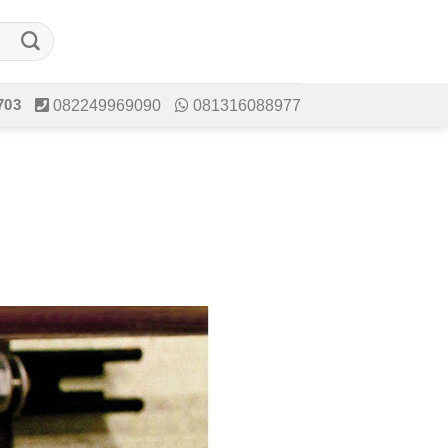
703
082249969090
081316088977