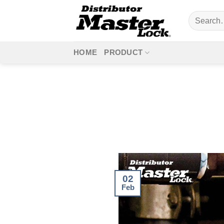
Skip
Search
to
for:
content
HOME
PRODUCT
02
Feb