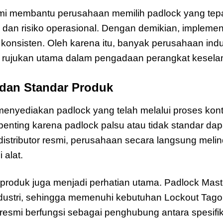
 resmi membantu perusahaan memilih padlock yang tep
a, dan risiko operasional. Dengan demikian, impleme
n konsisten. Oleh karena itu, banyak perusahaan ind
ai rujukan utama dalam pengadaan perangkat kesela
 dan Standar Produk
menyediakan padlock yang telah melalui proses kontro
 penting karena padlock palsu atau tidak standar da
distributor resmi, perusahaan secara langsung melin
 alat.
r produk juga menjadi perhatian utama. Padlock Mas
ndustri, sehingga memenuhi kebutuhan Lockout Tagou
or resmi berfungsi sebagai penghubung antara spesifi