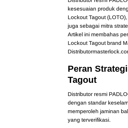
Distributor resmi PADLO
kesesuaian produk deng
Lockout Tagout (LOTO), 
juga sebagai mitra stra
Artikel ini membahas p
Lockout Tagout brand Ma
Distributormasterlock.co
Peran Strateg
Tagout
Distributor resmi PADL
dengan standar keselamat
memperoleh jaminan bah
yang terverifikasi.