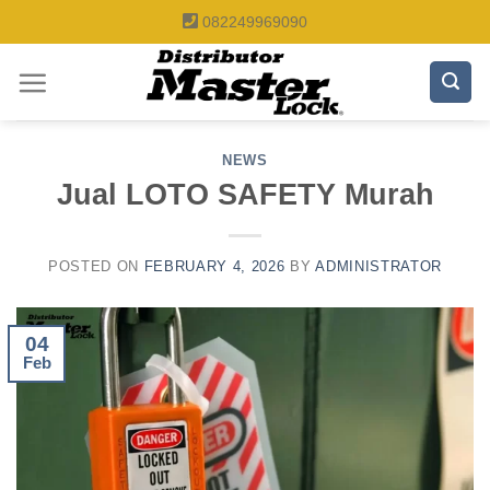
Skip
082249969090
to
content
NEWS
Jual LOTO SAFETY Murah
POSTED ON
FEBRUARY 4, 2026
BY
ADMINISTRATOR
04
Feb