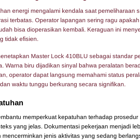
ahan energi mengalami kendala saat pemeliharaan si
i terbatas. Operator lapangan sering ragu apakah 
udah bisa dioperasikan kembali. Keraguan ini me
 tidak efisien.
netapkan Master Lock 410BLU sebagai standar p
na. Warna biru dijadikan sinyal bahwa peralatan bera
pan, operator dapat langsung memahami status peral
, dan waktu tunggu berkurang secara signifikan.
atuhan
Master Lock 410BLU Zenex
mbantu memperkuat kepatuhan terhadap prosedur k
teks yang jelas. Dokumentasi pekerjaan menjadi lebi
encerminkan jenis aktivitas yang sedang berlangs