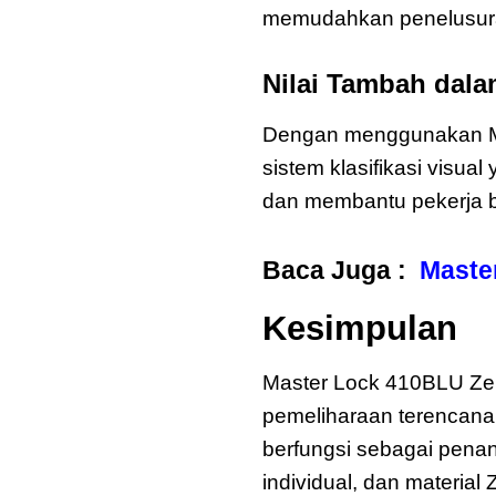
memudahkan penelusuran 
Nilai Tambah dala
Dengan menggunakan Ma
sistem klasifikasi visua
dan membantu pekerja b
Baca Juga :
Maste
Kesimpulan
M
Master Lock 410BLU Zen
pemeliharaan terencana 
berfungsi sebagai penan
individual, dan materi