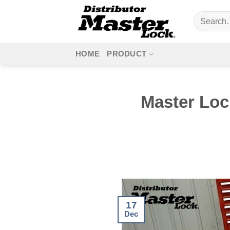
Skip
Search
to
for:
content
HOME
PRODUCT
Master Loc
17
Dec