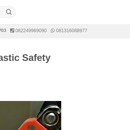
703
082249969090
081316088977
stic Safety