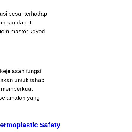
Zenex
si besar terhadap
sahaan dapat
istem master keyed
ejelasan fungsi
nakan untuk tahap
, memperkuat
selamatan yang
moplastic Safety