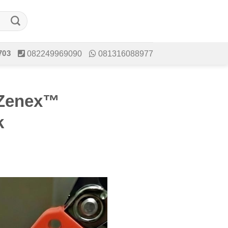
703
082249969090
081316088977
 Zenex™
k