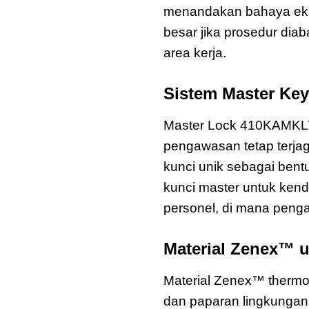
menandakan bahaya eks
besar jika prosedur diab
area kerja.
Sistem Master Ke
Master Lock 410KAMKL
pengawasan tetap terja
kunci unik sebagai bent
kunci master untuk kend
personel, di mana pengaw
Material Zenex™ 
Material Zenex™ thermop
dan paparan lingkungan i