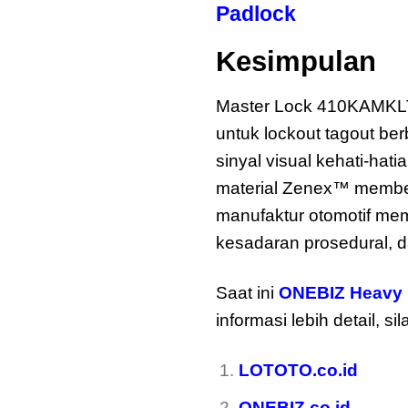
Padlock
Kesimpulan
M
Master Lock 410KAMKLT
untuk lockout tagout be
sinyal visual kehati-ha
material Zenex™ memberi
manufaktur otomotif me
kesadaran prosedural, d
Saat ini
ONEBIZ Heavy 
informasi lebih detail, s
LOTOTO.co.id
ONEBIZ.co.id