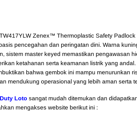
aster Lock 410KAMKLTW417Y
W417YLW Zenex™ Thermoplastic Safety Padlock ada
rbasis pencegahan dan peringatan dini. Warna kuni
tian, sistem master keyed memastikan pengawasan hie
kan ketahanan serta keamanan listrik yang andal. St
mbuktikan bahwa gembok ini mampu menurunkan ris
an mendukung operasional yang lebih aman serta te
Duty Loto
sangat mudah ditemukan dan didapatkan
ilahkan mengakses website berikut ini :