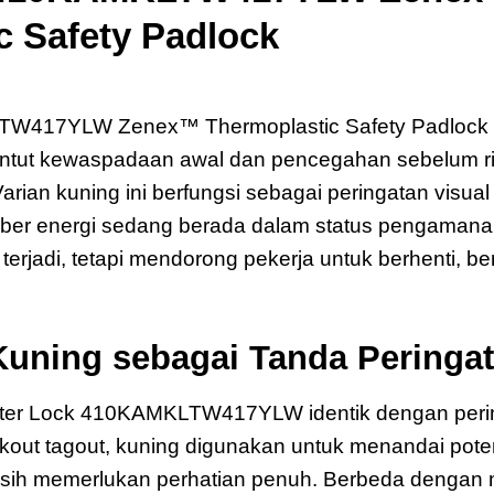
c Safety Padlock
LTW417YLW Zenex
W417YLW Zenex™ Thermoplastic Safety Padlock d
untut kewaspadaan awal dan pencegahan sebelum r
Varian kuning ini berfungsi sebagai peringatan visual
mber energi sedang berada dalam status pengamanan
rjadi, tetapi mendorong pekerja untuk berhenti, ber
uning sebagai Tanda Peringat
ter Lock 410KAMKLTW417YLW identik dengan perin
ckout tagout, kuning digunakan untuk menandai pote
sih memerlukan perhatian penuh. Berbeda dengan