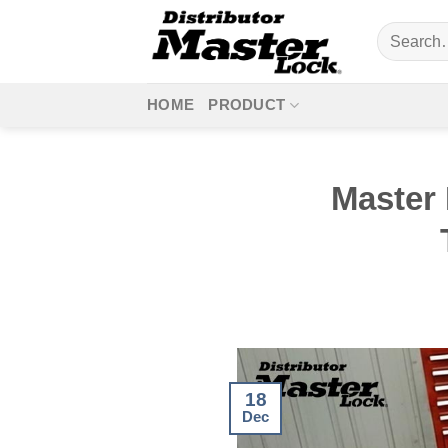
Skip
Search
to
for:
content
HOME
PRODUCT
Master
18
Dec