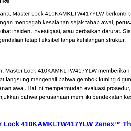
onal
Master Lock 410KAMKLTW417YLW 
rhana, Master Lock 410KAMKLTW417YLW berkontribu
 Dengan mencegah kesalahan sejak tahap awal, peru
bat insiden, investigasi, atau perbaikan darurat. S
dalian tetap fleksibel tanpa kehilangan struktur.
er Lock 410KAMKLTW417YLW Zenex
an, Master Lock 410KAMKLTW417YLW memberikan k
pat langsung mengenali bahwa gembok kuning digu
nan awal. Hal ini mempermudah evaluasi prosedur
njukkan bahwa perusahaan memiliki pendekatan ke
r Lock 410KAMKLTW417YLW Zenex™ Ther