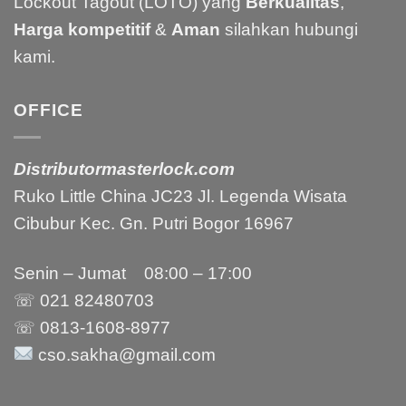
Lockout Tagout (LOTO) yang
Berkualitas
,
Harga kompetitif
&
Aman
silahkan hubungi
kami.
OFFICE
Distributormasterlock.com
Ruko Little China JC23 Jl. Legenda Wisata
Cibubur Kec. Gn. Putri Bogor 16967
Senin – Jumat 08:00 – 17:00
☏ 021
82480703
☏ 0813-1608-8977
cso.sakha@gmail.com