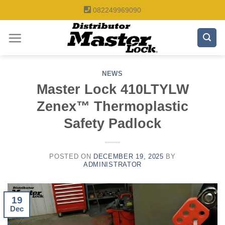
Skip
082249969090
to
content
NEWS
Master Lock 410LTYLW
Zenex™ Thermoplastic
Safety Padlock
POSTED ON
DECEMBER 19, 2025
BY
ADMINISTRATOR
19
Dec