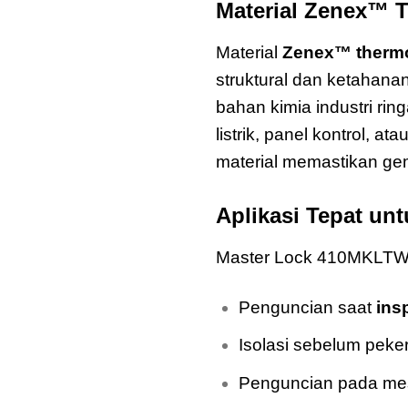
Material Zenex™ 
Material
Zenex™ thermo
struktural dan ketahan
bahan kimia industri ri
listrik, panel kontrol, a
material memastikan gem
Aplikasi Tepat un
Master Lock 410MKLTW41
Penguncian saat
ins
Isolasi sebelum peke
Penguncian pada mesin