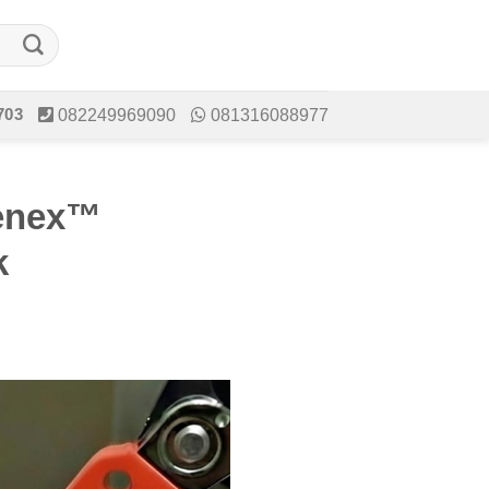
703
082249969090
081316088977
enex™
k