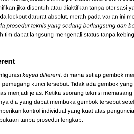
nifikan jika disentuh atau diaktifkan tanpa otorisasi
 lockout darurat absolut, merah pada varian ini m
da prosedur teknis yang sedang berlangsung dan belu
ruh tim dapat langsung mengenali status tanpa kebi
erent
Master Lock 410MKLTW417RED Z
figurasi
keyed different
, di mana setiap gembok mem
h pemegang kunci tersebut. Tidak ada gembok yang 
itas menjadi jelas. Ketika seorang teknisi memasang
 dia yang dapat membuka gembok tersebut setela
memberikan kontrol individual yang kuat atas pengun
mbukaan tanpa prosedur lengkap.