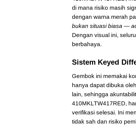
di mana risiko masih sig
dengan warna merah pada
bukan situasi biasa — a
Dengan visual ini, selu
berbahaya.
Sistem Keyed Diff
Gembok ini memakai kon
hanya dapat dibuka ole
lain, sehingga akuntabil
410MKLTW417RED, hanya
verifikasi selesai. Ini 
tidak sah dan risiko pe