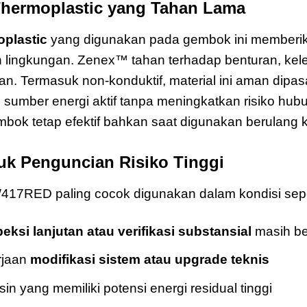
Thermoplastic yang Tahan Lama
plastic
yang digunakan pada gembok ini memberik
an lingkungan. Zenex™ tahan terhadap benturan, ke
ngan. Termasuk non-konduktif, material ini aman di
tau sumber energi aktif tanpa meningkatkan risiko hub
bok tetap efektif bahkan saat digunakan berulang ka
tuk Penguncian Risiko Tinggi
7RED paling cocok digunakan dalam kondisi sepe
peksi lanjutan atau verifikasi substansial
masih be
rjaan
modifikasi sistem atau upgrade teknis
 yang memiliki potensi energi residual tinggi