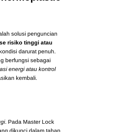
ah solusi penguncian
e risiko tinggi atau
kondisi darurat penuh.
g berfungsi sebagai
lasi energi atau kontrol
sikan kembali.
W417RED
gi
. Pada Master Lock
g dikunci dalam tahap