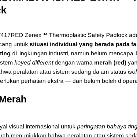
ck
W417RED Zenex
17RED Zenex™ Thermoplastic Safety Padlock adal
ncang untuk
situasi individual yang berada pada fas
ting
di lingkungan industri, namun belum mencapai 
istem
keyed different
dengan warna
merah (red)
yan
hwa peralatan atau sistem sedang dalam status
iso
lukan perhatian ekstra — dan belum boleh diopera
 Merah
Master Lock 410MKLT
al visual internasional untuk
peringatan bahaya ting
 menunjukkan bahwa peralatan atau sistem sedan