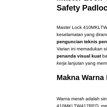
Safety Padlo
Master Lock 410MKLT
Master Lock 410MKLTW4
keselamatan yang dira
penguncian teknis pen
Varian ini memadukan s
penanda visual kuat
ba
kerja lanjutan
yang memer
Makna Warna
Zenex
Warna merah adalah siny
410MKLTW417RED, merah