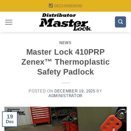
Skip
082249969090
to
content
NEWS
Master Lock 410PRP
Zenex™ Thermoplastic
Safety Padlock
POSTED ON
DECEMBER 19, 2025
BY
ADMINISTRATOR
19
Dec