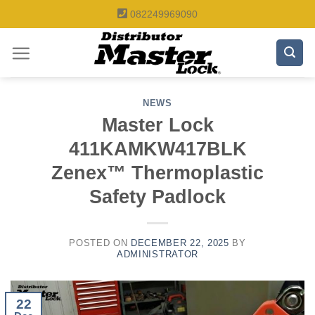
Skip
082249969090
to
content
NEWS
Master Lock
411KAMKW417BLK
Zenex™ Thermoplastic
Safety Padlock
POSTED ON
DECEMBER 22, 2025
BY
ADMINISTRATOR
22