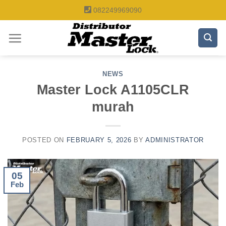
Skip
082249969090
to
content
NEWS
Master Lock A1105CLR
murah
POSTED ON
FEBRUARY 5, 2026
BY
ADMINISTRATOR
05
Feb