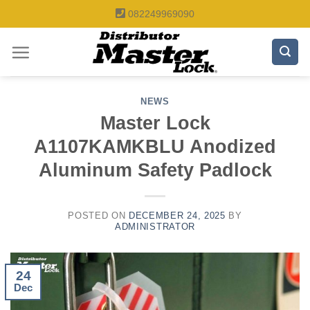
Skip
082249969090
to
content
NEWS
Master Lock
A1107KAMKBLU Anodized
Aluminum Safety Padlock
POSTED ON
DECEMBER 24, 2025
BY
ADMINISTRATOR
24
Dec