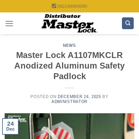
Skip
082249969090
to
content
NEWS
Master Lock A1107MKCLR
Anodized Aluminum Safety
Padlock
POSTED ON
DECEMBER 24, 2025
BY
ADMINISTRATOR
24
Dec