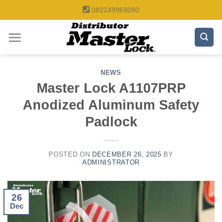
Skip
082249969090
to
content
NEWS
Master Lock A1107PRP
Anodized Aluminum Safety
Padlock
POSTED ON
DECEMBER 26, 2025
BY
ADMINISTRATOR
26
Dec