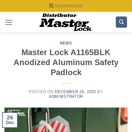
Skip
082249969090
to
content
NEWS
Master Lock A1165BLK
Anodized Aluminum Safety
Padlock
POSTED ON
DECEMBER 26, 2025
BY
ADMINISTRATOR
26
Dec