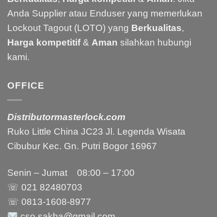
Anda Supplier atau Enduser yang memerlukan
Lockout Tagout (LOTO) yang
Berkualitas
,
Harga kompetitif
&
Aman
silahkan hubungi
kami.
OFFICE
Distributormasterlock.com
Ruko Little China JC23 Jl. Legenda Wisata
Cibubur Kec. Gn. Putri Bogor 16967
Senin – Jumat 08:00 – 17:00
☏ 021
82480703
☏ 0813-1608-8977
cso.sakha@gmail.com