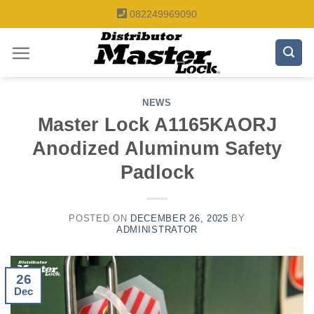
Skip
082249969090
to
content
NEWS
Master Lock A1165KAORJ
Anodized Aluminum Safety
Padlock
POSTED ON
DECEMBER 26, 2025
BY
ADMINISTRATOR
26
Dec