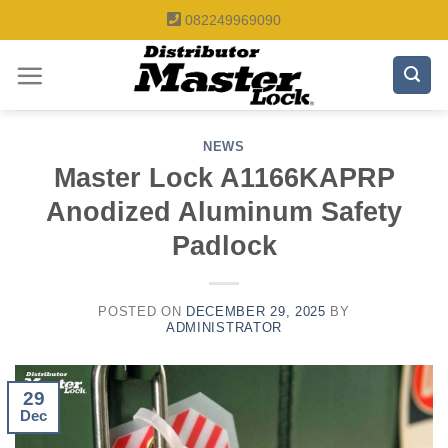
Skip
082249969090
to
content
NEWS
Master Lock A1166KAPRP
Anodized Aluminum Safety
Padlock
POSTED ON
DECEMBER 29, 2025
BY
ADMINISTRATOR
29
Dec