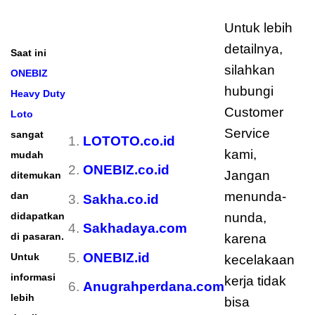
Untuk lebih
detailnya,
Saat ini
silahkan
ONEBIZ
hubungi
Heavy Duty
Customer
Loto
Service
sangat
LOTOTO.co.id
kami,
mudah
ONEBIZ.co.id
Jangan
ditemukan
menunda-
dan
Sakha.co.id
didapatkan
nunda,
Sakhadaya.com
di pasaran.
karena
ONEBIZ.id
Untuk
kecelakaan
informasi
kerja tidak
Anugrahperdana.com
lebih
bisa