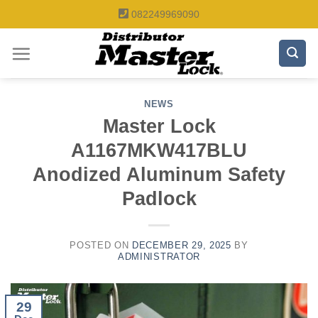
Skip
082249969090
to
content
NEWS
Master Lock
A1167MKW417BLU
Anodized Aluminum Safety
Padlock
POSTED ON
DECEMBER 29, 2025
BY
ADMINISTRATOR
29