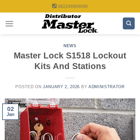
Skip
082249969090
to
content
NEWS
Master Lock S1518 Lockout
Kits And Stations
POSTED ON
JANUARY 2, 2026
BY
ADMINISTRATOR
02
Jan