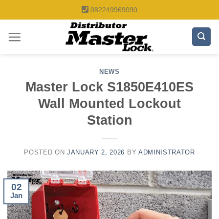
Skip
082249969090
to
content
NEWS
Master Lock S1850E410ES
Wall Mounted Lockout
Station
POSTED ON
JANUARY 2, 2026
BY
ADMINISTRATOR
02
Jan