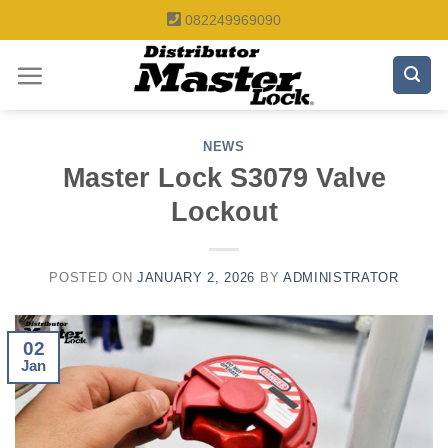
Skip
082249969090
to
content
NEWS
Master Lock S3079 Valve
Lockout
POSTED ON
JANUARY 2, 2026
BY
ADMINISTRATOR
02
Jan