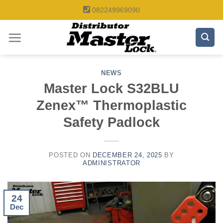
Skip
082249969090
to
content
NEWS
Master Lock S32BLU
Zenex™ Thermoplastic
Safety Padlock
POSTED ON
DECEMBER 24, 2025
BY
ADMINISTRATOR
24
Dec