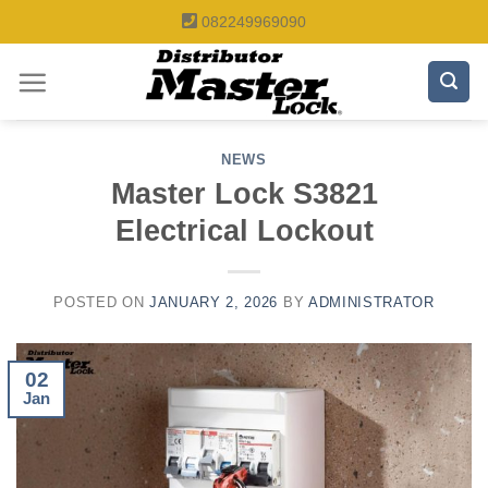
Skip
082249969090
to
content
NEWS
Master Lock S3821
Electrical Lockout
POSTED ON
JANUARY 2, 2026
BY
ADMINISTRATOR
02
Jan