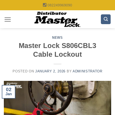
Skip
082249969090
to
content
NEWS
Master Lock S806CBL3
Cable Lockout
POSTED ON
JANUARY 2, 2026
BY
ADMINISTRATOR
02
Jan