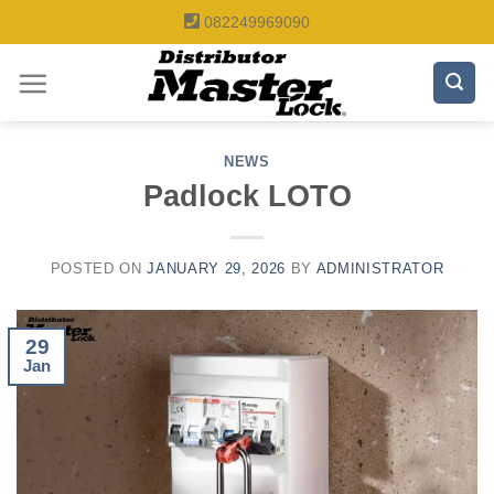
Skip
082249969090
to
content
NEWS
Padlock LOTO
POSTED ON
JANUARY 29, 2026
BY
ADMINISTRATOR
29
Jan