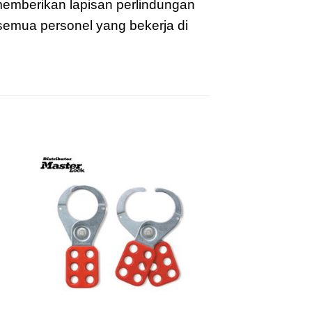
memberikan lapisan perlindungan
semua personel yang bekerja di
to
Add to
ist
wishlist