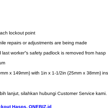
ver
each lockout point
moreover
ile repairs or adjustments are being made
moreover
il last worker”s safety padlock is removed from hasp
inum
moreover
0mm x 149mm) with 1in x 1-1/2in (25mm x 38mm) insi
bih lanjut, silahkan hubungi Customer Service kami.
ckout Hasps
,
ONEBIZ.id