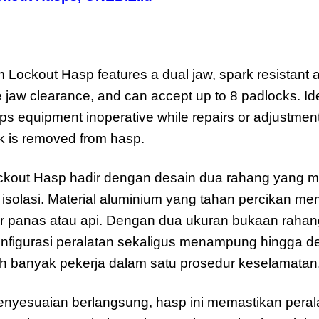
Lockout Hasp features a dual jaw, spark resistant
 jaw clearance, and can accept up to 8 padlocks. Ide
eps equipment inoperative while repairs or adjustme
ck is removed from hasp.
out Hasp hadir dengan desain dua rahang yang memb
k isolasi. Material aluminium yang tahan percikan m
er panas atau api. Dengan dua ukuran bukaan rahan
nfigurasi peralatan sekaligus menampung hingga d
 banyak pekerja dalam satu prosedur keselamatan
enyesuaian berlangsung, hasp ini memastikan perala