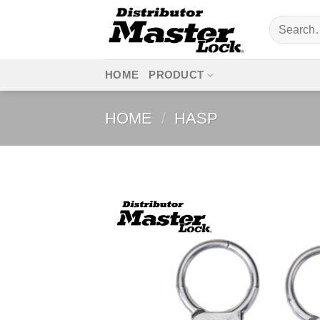
Skip
Search
to
for:
content
HOME
PRODUCT
HOME
/
HASP