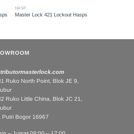
HASP
asps
Master Lock 421 Lockout Hasps
HOWROOM
stributormasterlock.com
 Ruko North Point, Blok JE 9,
bubur
 Ruko Little China, Blok JC 21,
bubur
 Putri Bogor 16967
in – Jumat 08:00 – 17:00