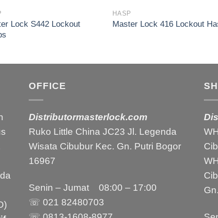
P
HASP
er Lock S442 Lockout
Master Lock 416 Lockout H
ps
OFFICE
S
h
Distributormasterlock.com
Di
us
Ruko Little China JC23 Jl. Legenda
WH1
Wisata Cibubur Kec. Gn. Putri Bogor
Ci
16967
WH2
nda
Ci
Senin – Jumat 08:00 – 17:00
Gn.
☏ 021
82480703
O)
☏ 0813-1608-8977
Sen