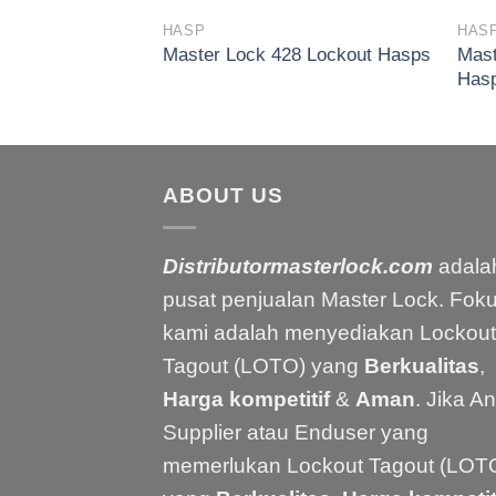
HASP
HAS
Mast
9 Lockout Hasps
Master Lock 428 Lockout Hasps
Has
ABOUT US
Distributormasterlock.com
adala
pusat penjualan Master Lock. Fok
kami adalah menyediakan Lockout
Tagout (LOTO) yang
Berkualitas
,
Harga kompetitif
&
Aman
. Jika A
Supplier atau Enduser yang
memerlukan Lockout Tagout (LOT