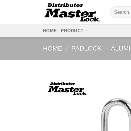
Skip
Search
to
for:
content
HOME
PRODUCT
HOME
/
PADLOCK
/
ALUM