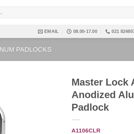
EMAIL
08.00-17.00
021 82480
INUM PADLOCKS
Master Lock
Anodized Al
Add to
wishlist
Padlock
A1106CLR