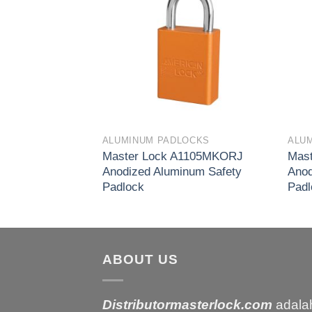
wishlist
wishlist
OCKS
ALUMINUM PADLOCKS
ALU
1105KABRN
Master Lock A1105MKORJ
Mas
num Safety
Anodized Aluminum Safety
Anod
Padlock
Padl
ABOUT US
Distributormasterlock.com
adala