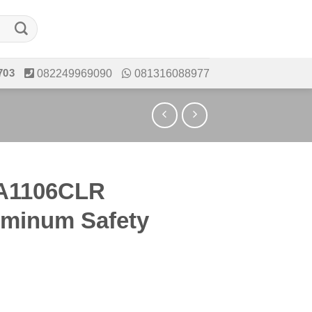
703
082249969090
081316088977
 A1106CLR
uminum Safety