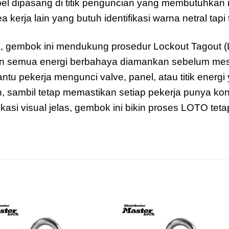
ibel dipasang di titik penguncian yang membutuhkan r
ea kerja lain yang butuh identifikasi warna netral tapi
a, gembok ini mendukung prosedur Lockout Tagout 
emua energi berbahaya diamankan sebelum mesin d
u pekerja mengunci valve, panel, atau titik energi y
 sambil tetap memastikan setiap pekerja punya kon
kasi visual jelas, gembok ini bikin proses LOTO teta
Add to
Add 