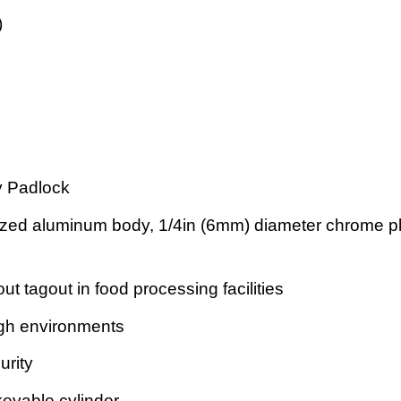
)
y Padlock
zed aluminum body, 1/4in (6mm) diameter chrome pla
out tagout in food processing facilities
ough environments
urity
keyable cylinder