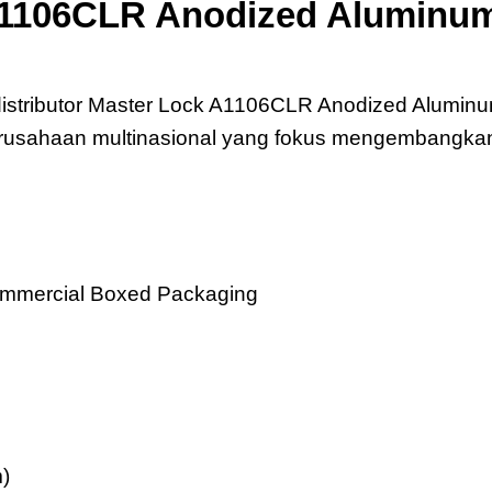
1106CLR Anodized Aluminum
dized Aluminum Safety Padlock
distributor Master Lock A1106CLR Anodized Aluminu
erusahaan multinasional yang fokus mengembangkan
Commercial Boxed Packaging
m)