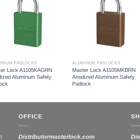
wishlist
wishl
MINUM PADLOCKS
ALUMINUM PADLOCKS
ter Lock A1105KAGRN
Master Lock A1105MKBRN
ized Aluminum Safety
Anodized Aluminum Safety
ock
Padlock
OFFICE
S
h
Distributormasterlock.com
Di