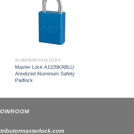
ist
wishlist
ALUMINUM PADLOCKS
Master Lock A1105KABLU
Anodized Aluminum Safety
Padlock
HOWROOM
stributormasterlock.com