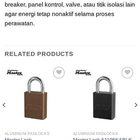
breaker, panel kontrol, valve, atau titik isolasi lain
agar energi tetap nonaktif selama proses
perawatan.
RELATED PRODUCTS
Add to
Add to
wishlist
wishlist
ALUMINUM PADLOCKS
ALUMINUM PADLOCKS
Master Lock
Master Lock A1105KABLK