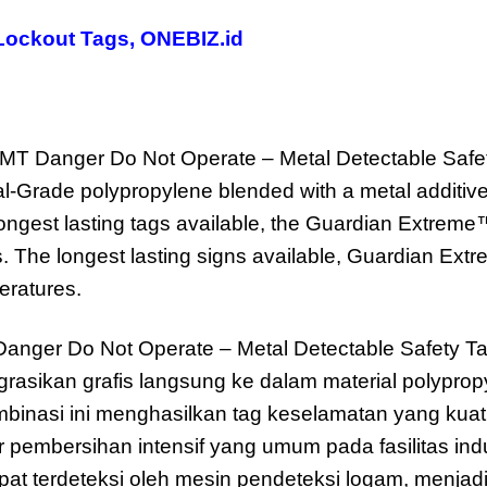
Lockout Tags
,
ONEBIZ.id
T Danger Do Not Operate – Metal Detectable Safety
al-Grade polypropylene blended with a metal additive;
 longest lasting tags available, the Guardian Extre
. The longest lasting signs available, Guardian Ex
eratures.
anger Do Not Operate – Metal Detectable Safety 
asikan grafis langsung ke dalam material polypropy
mbinasi ini menghasilkan tag keselamatan yang kuat
r pembersihan intensif yang umum pada fasilitas in
apat terdeteksi oleh mesin pendeteksi logam, menjad