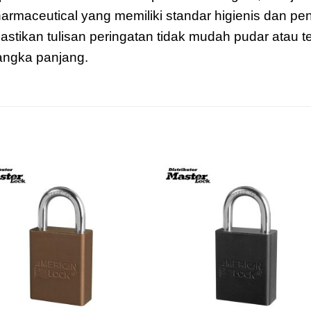
harmaceutical yang memiliki standar higienis dan p
mastikan tulisan peringatan tidak mudah pudar atau t
jangka panjang.
Add to
Add 
wishlist
wishl