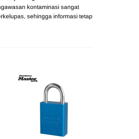
engawasan kontaminasi sangat
erkelupas, sehingga informasi tetap
to
Add to
ist
wishlist