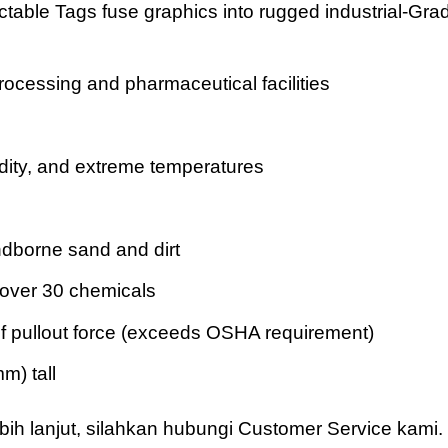
able Tags fuse graphics into rugged industrial-Gra
processing and pharmaceutical facilities
ity, and extreme temperatures
indborne sand and dirt
 over 30 chemicals
of pullout force (exceeds OSHA requirement)
m) tall
bih lanjut, silahkan hubungi Customer Service kami.