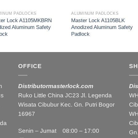
MINUM PADLOCKS
ALUMINUM PADLOCKS
ter Lock A1105MKBRN
Master Lock A1105BLK
ized Aluminum Safety
Anodized Aluminum Safety
ock
Padlock
OFFICE
S
h
Distributormasterlock.com
Di
us
Ruko Little China JC23 Jl. Legenda
WH1
Wisata Cibubur Kec. Gn. Putri Bogor
Ci
16967
WH2
nda
Ci
Senin – Jumat 08:00 – 17:00
Gn.