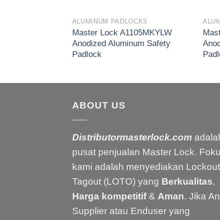
OCKS
ALUMINUM PADLOCKS
ALU
1105MKBLU
Master Lock A1105MKYLW
Mas
num Safety
Anodized Aluminum Safety
Anod
Padlock
Padl
ABOUT US
Distributormasterlock.com
adala
pusat penjualan Master Lock. Fok
kami adalah menyediakan Lockout
Tagout (LOTO) yang
Berkualitas
,
Harga kompetitif
&
Aman
. Jika A
Supplier atau Enduser yang