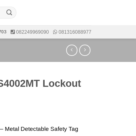
703
082249969090
081316088977
 S4002MT Lockout
– Metal Detectable Safety Tag