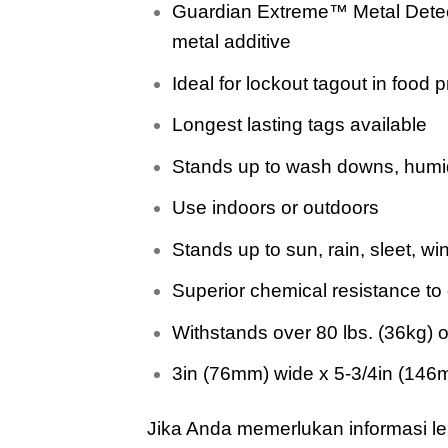
Guardian Extreme™ Metal Detect
metal additive
Ideal for lockout tagout in food 
Longest lasting tags available
Stands up to wash downs, humid
Use indoors or outdoors
Stands up to sun, rain, sleet, w
Superior chemical resistance to
Withstands over 80 lbs. (36kg) 
3in (76mm) wide x 5-3/4in (146m
Jika Anda memerlukan informasi le