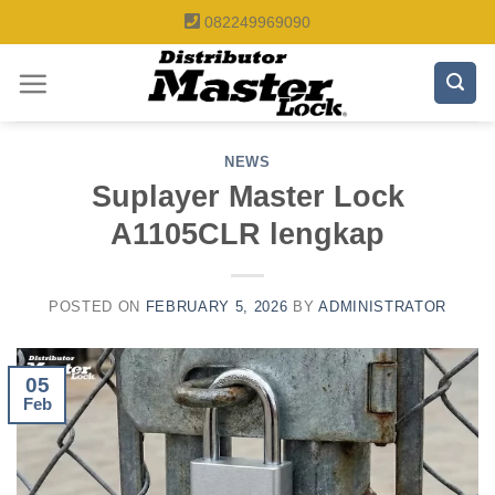
Skip
082249969090
to
content
NEWS
Suplayer Master Lock
A1105CLR lengkap
POSTED ON
FEBRUARY 5, 2026
BY
ADMINISTRATOR
05
Feb