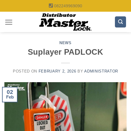
Skip
082249969090
to
content
NEWS
Suplayer PADLOCK
POSTED ON
FEBRUARY 2, 2026
BY
ADMINISTRATOR
02
Feb