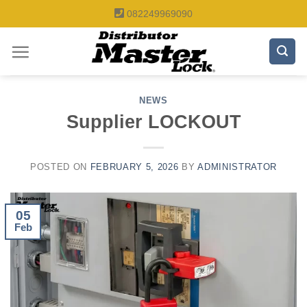
Skip
082249969090
to
content
NEWS
Supplier LOCKOUT
POSTED ON
FEBRUARY 5, 2026
BY
ADMINISTRATOR
05
Feb