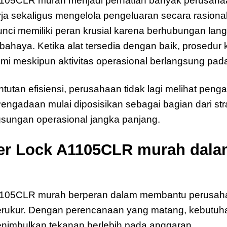
1105CLR murah menjadi perhatian banyak perusaha
ja sekaligus mengelola pengeluaran secara rasiona
unci memiliki peran krusial karena berhubungan la
bahaya. Ketika alat tersedia dengan baik, prosedur
mi meskipun aktivitas operasional berlangsung pada
ntutan efisiensi, perusahaan tidak lagi melihat pen
engadaan mulai diposisikan sebagai bagian dari stra
gsungan operasional jangka panjang.
er Lock A1105CLR murah dalam
A1105CLR murah berperan dalam membantu perusaha
erukur. Dengan perencanaan yang matang, kebutuha
enimbulkan tekanan berlebih pada anggaran.