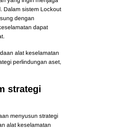
an yang ingin menjaga
l. Dalam sistem Lockout
ngsung dengan
 keselamatan dapat
t.
gadaan alat keselamatan
tegi perlindungan aset,
 strategi
an menyusun strategi
n alat keselamatan