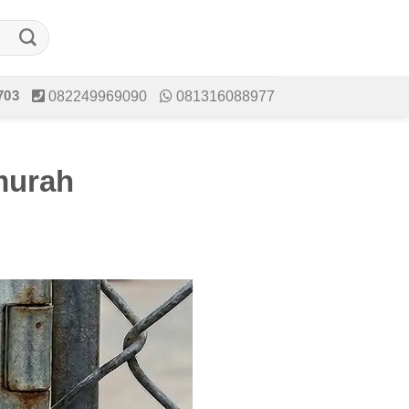
703
082249969090
081316088977
murah