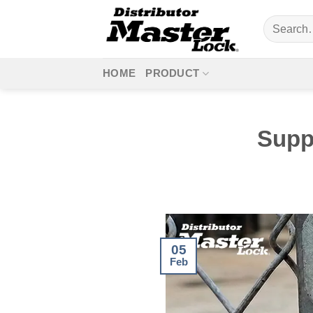
Skip
Search
to
for:
content
HOME
PRODUCT
Supp
05
Feb