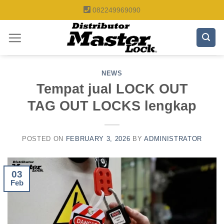
Skip
082249969090
to
content
NEWS
Tempat jual LOCK OUT
TAG OUT LOCKS lengkap
POSTED ON
FEBRUARY 3, 2026
BY
ADMINISTRATOR
03
Feb