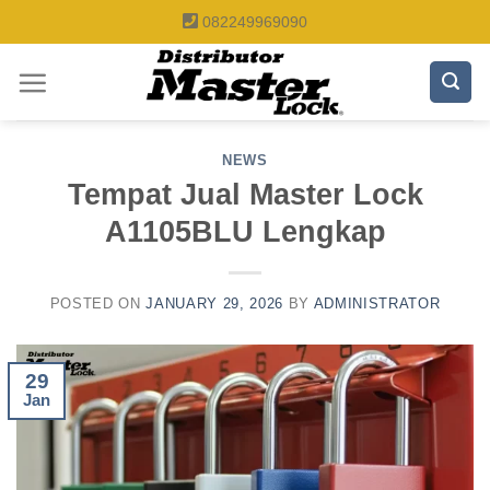
Skip
082249969090
to
content
NEWS
Tempat Jual Master Lock
A1105BLU Lengkap
POSTED ON
JANUARY 29, 2026
BY
ADMINISTRATOR
29
Jan