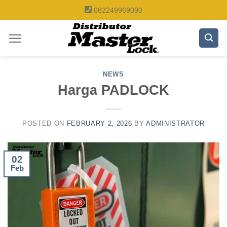
Skip
082249969090
to
content
NEWS
Harga PADLOCK
POSTED ON
FEBRUARY 2, 2026
BY
ADMINISTRATOR
02
Feb