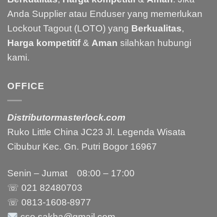
Anda Supplier atau Enduser yang memerlukan
Lockout Tagout (LOTO) yang
Berkualitas
,
Harga kompetitif
&
Aman
silahkan hubungi
kami.
OFFICE
Distributormasterlock.com
Ruko Little China JC23 Jl. Legenda Wisata
Cibubur Kec. Gn. Putri Bogor 16967
Senin – Jumat 08:00 – 17:00
☏ 021
82480703
☏ 0813-1608-8977
cso.sakha@gmail.com