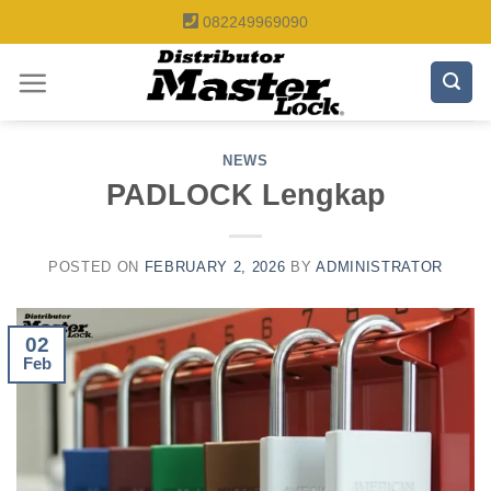
Skip
082249969090
to
content
NEWS
PADLOCK Lengkap
POSTED ON
FEBRUARY 2, 2026
BY
ADMINISTRATOR
02
Feb