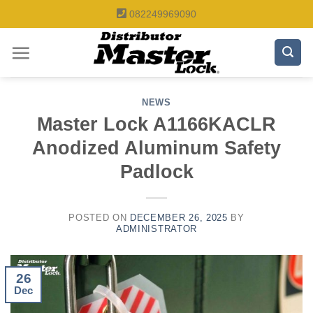
Skip
082249969090
to
content
NEWS
Master Lock A1166KACLR
Anodized Aluminum Safety
Padlock
POSTED ON
DECEMBER 26, 2025
BY
ADMINISTRATOR
26
Dec