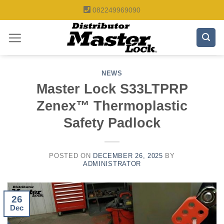
Skip
082249969090
to
content
NEWS
Master Lock S33LTPRP
Zenex™ Thermoplastic
Safety Padlock
POSTED ON
DECEMBER 26, 2025
BY
ADMINISTRATOR
26
Dec