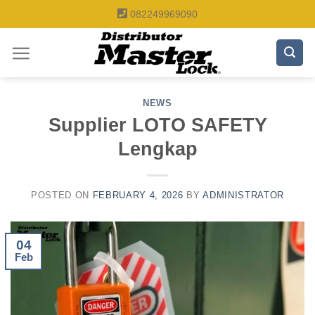
Skip
082249969090
to
content
NEWS
Supplier LOTO SAFETY
Lengkap
POSTED ON
FEBRUARY 4, 2026
BY
ADMINISTRATOR
04
Feb