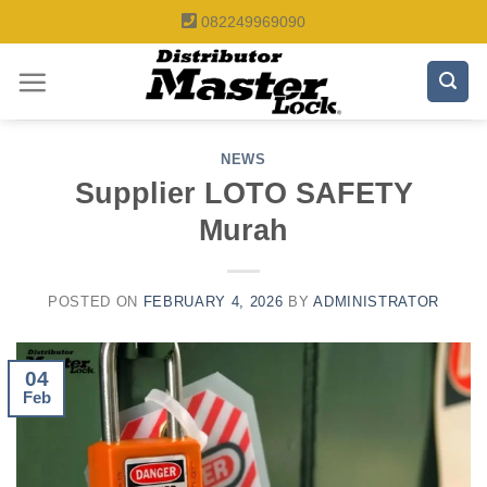
Skip
082249969090
to
content
NEWS
Supplier LOTO SAFETY
Murah
POSTED ON
FEBRUARY 4, 2026
BY
ADMINISTRATOR
04
Feb