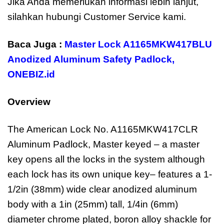
Jika Anda memerlukan informasi lebih lanjut,
silahkan hubungi Customer Service kami.
Baca Juga :
Master Lock A1165MKW417BLU
Anodized Aluminum Safety Padlock
,
ONEBIZ.id
Overview
The American Lock No. A1165MKW417CLR
Aluminum Padlock, Master keyed – a master
key opens all the locks in the system although
each lock has its own unique key– features a 1-
1/2in (38mm) wide clear anodized aluminum
body with a 1in (25mm) tall, 1/4in (6mm)
diameter chrome plated, boron alloy shackle for